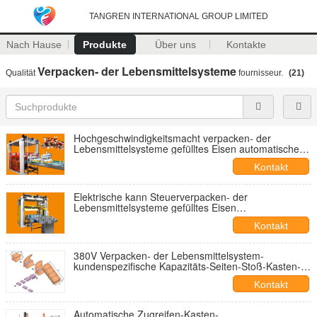
TANGREN INTERNATIONAL GROUP LIMITED
Nach Hause
Produkte
Über uns
Kontakte
Verpacken- der Lebensmittelsysteme
Qualität
fournisseur.
(21)
Hochgeschwindigkeitsmacht verpacken- der
Lebensmittelsysteme gefülltes Eisen automatische
Palletizer-Maschine ein
Kontakt
Elektrische kann Steuerverpacken- der
Lebensmittelsysteme gefülltes Eisen
Palettenentlader-Maschine
Kontakt
380V Verpacken- der Lebensmittelsystem-
kundenspezifische Kapazitäts-Seiten-Stoß-Kasten-
Verpackungsmaschine
Kontakt
Automatische Zugreifen-Kasten-