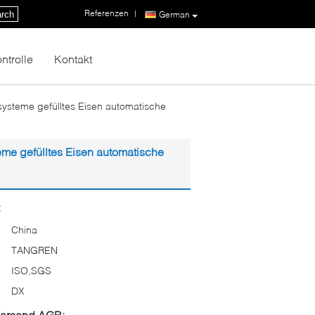
Referenzen
|
rch
German
ntrolle
Kontakt
ysteme gefülltes Eisen automatische
me gefülltes Eisen automatische
:
China
TANGREN
ISO,SGS
DX
Versand AGB: