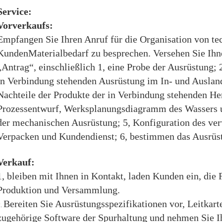
Service:
Vorverkaufs:
Empfangen Sie Ihren Anruf für die Organisation von t
KundenMaterialbedarf zu besprechen. Versehen Sie Ihn
„Antrag“, einschließlich 1, eine Probe der Ausrüstung; 
in Verbindung stehenden Ausrüstung im In- und Ausland
Nachteile der Produkte der in Verbindung stehenden He
Prozessentwurf, Werksplanungsdiagramm des Wassers u
der mechanischen Ausrüstung; 5, Konfiguration des ver
Verpacken und Kundendienst; 6, bestimmen das Ausrüstu
Verkauf:
1, bleiben mit Ihnen in Kontakt, laden Kunden ein, di
Produktion und Versammlung.
Bereiten Sie Ausrüstungsspezifikationen vor, Leitkar
2.
zugehörige Software der Spurhaltung und nehmen Sie I