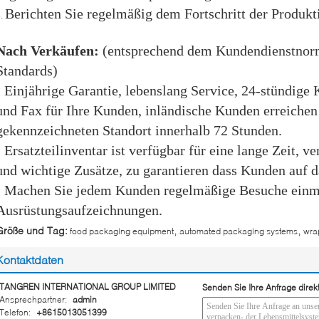
Berichten Sie regelmäßig dem Fortschritt der Produk
3.
Nach Verkäufen:
(entsprechend dem Kundendienstnorma
Standards)
• Einjährige Garantie, lebenslang Service, 24-stündige
und Fax für Ihre Kunden, inländische Kunden erreiche
gekennzeichneten Standort innerhalb 72 Stunden.
• Ersatzteilinventar ist verfügbar für eine lange Zeit, v
und wichtige Zusätze, zu garantieren dass Kunden auf d
• Machen Sie jedem Kunden regelmäßige Besuche einmal
Ausrüstungsaufzeichnungen.
,
,
Größe und Tag:
food packaging equipment
automated packaging systems
wra
Kontaktdaten
TANGREN INTERNATIONAL GROUP LIMITED
Senden Sie Ihre Anfrage direk
Ansprechpartner:
admin
Telefon:
+8615013051399