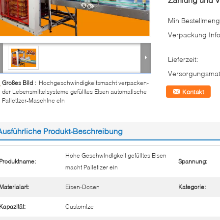
Min Bestellmeng
Verpackung Info
Lieferzeit:
Versorgungsmate
Großes Bild :
Hochgeschwindigkeitsmacht verpacken-
der Lebensmittelsysteme gefülltes Eisen automatische
Kontakt
Palletizer-Maschine ein
Ausführliche Produkt-Beschreibung
Hohe Geschwindigkeit gefülltes Eisen
Produktname:
Spannung:
macht Palletizer ein
Materialart:
Eisen-Dosen
Kategorie:
Kapazität:
Customize