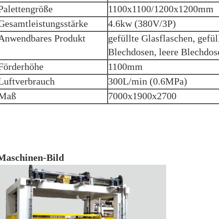
Palettengröße
1100x1100/1200x1200mm
Gesamtleistungsstärke
4.6kw (380V/3P)
Anwendbares Produkt
gefüllte Glasflaschen, gefül
Blechdosen, leere Blechdos
Förderhöhe
1100mm
Luftverbrauch
300L/min (0.6MPa)
Maß
7000x1900x2700
Maschinen-Bild