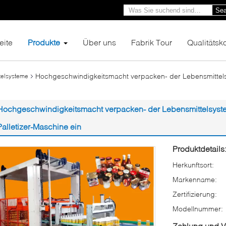
Sea
eite
Produkte
Über uns
Fabrik Tour
Qualitätsko
Hochgeschwindigkeitsmacht verpacken- der Lebensmittels
telsysteme
Hochgeschwindigkeitsmacht verpacken- der Lebensmittelsyste
Palletizer-Maschine ein
Produktdetails
Herkunftsort:
Markenname:
Zertifizierung:
Modellnummer:
Zahlung und 