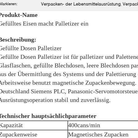
Verpacken- der Lebensmittelausrüstung
Verpack
Markieren:
,
Produkt-Name
Gefülltes Eisen macht Palletizer ein
Beschreibung:
Gefüllte Dosen Palletizer
Gefüllte Dosen Palletizer ist für palletizer und Paletten
Glasflaschen, gefüllte Blechdosen, leere Blechdosen pa
aus der Übermittlung des Systems und der Palettierung 
Arbeitsweise benutzt magnetische Zupackenbewegung. 
Deutschland Siemens PLC, Panasonic-Servomotorsteuer
Ausrüstungsoperation stabil und zuverlässig.
Technischer hauptsächlichparameter
Kapazität
400cans/min
Zupackenweise
Magnetisches Zupacken