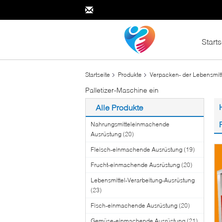
Starts
Startseite
Produkte
Verpacken- der Lebensmit
Palletizer-Maschine ein
Alle Produkte
Nahrungsmitteleinmachende
Ausrüstung
(20)
Fleisch-einmachende Ausrüstung
(19)
Frucht-einmachende Ausrüstung
(20)
Lebensmittel-Verarbeitung-Ausrüstung
(23)
Fisch-einmachende Ausrüstung
(20)
Gemüse-einmachende Ausrüstung
(21)