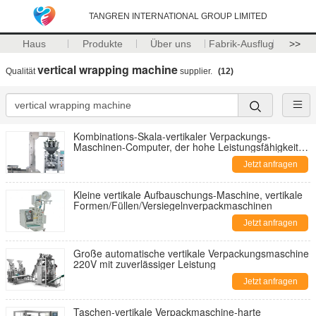
TANGREN INTERNATIONAL GROUP LIMITED
Haus
Produkte
Über uns
Fabrik-Ausflug
>>
vertical wrapping machine
Qualität
supplier.
(12)
Kombinations-Skala-vertikaler Verpackungs-
Maschinen-Computer, der hohe Leistungsfähigkeit
wiegt
Jetzt anfragen
Kleine vertikale Aufbauschungs-Maschine, vertikale
Formen/Füllen/Versiegelnverpackmaschinen
Jetzt anfragen
Große automatische vertikale Verpackungsmaschine
220V mit zuverlässiger Leistung
Jetzt anfragen
Taschen-vertikale Verpackmaschine-harte