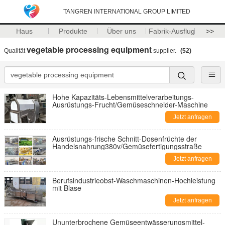
TANGREN INTERNATIONAL GROUP LIMITED
Haus
Produkte
Über uns
Fabrik-Ausflug
>>
vegetable processing equipment
Qualität
supplier.
(52)
Hohe Kapazitäts-Lebensmittelverarbeitungs-
Ausrüstungs-Frucht/Gemüseschneider-Maschine
Jetzt anfragen
Ausrüstungs-frische Schnitt-Dosenfrüchte der
Handelsnahrung380v/Gemüsefertigungsstraße
Jetzt anfragen
Berufsindustrieobst-Waschmaschinen-Hochleistung
mit Blase
Jetzt anfragen
Ununterbrochene Gemüseentwässerungsmittel-