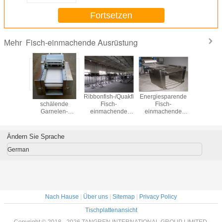
Fortsetzen
Fisch-einmachende Ausrüstung
Mehr
elen-
Automatische
Ribbonfish-/Quakfisch-
Energiesparende
Thunfisc
itungs-
schälende
Fisch-
Fisch-
Fisc
ung des
Garnelen-
einmachende
einmachende
einmac
hl-304,
Werkzeugmaschine,
Ausrüstungs-hohe
Ausrüstungs-
Ausrüst
elen-
Fischkonserven-
Leistungsfähigkeits-
Lachse/Schollen-
Fertigungs
erende
Garnelen-
Selbsttätigkeit
Schälmaschine
Hochlei
Ändern Sie Sprache
hine
Schälmaschine
verarbe
fest
German
Nach Hause
|
Über uns
|
Sitemap
|
Privacy Policy
Tischplattenansicht